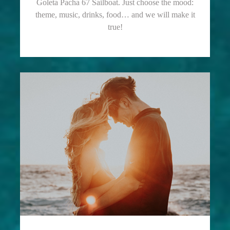
Goleta Pacha 67 Sailboat. Just choose the mood:
theme, music, drinks, food… and we will make it
true!