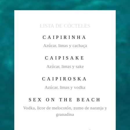
LISTA DE CÓCTELES
CAIPIRINHA
Azúcar, limas y cachaça
CAIPISAKE
Azúcar, limas y sake
CAIPIROSKA
Azúcar, limas y vodka
SEX ON THE BEACH
Vodka, licor de melocotón, zumo de naranja y
granadina