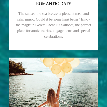
ROMANTIC DATE
The sunset, the sea breeze, a pleasant meal and
calm music. Could it be something better? Enjoy
the magic in Goleta Pacha 67 Sailboat, the perfect
place for anniversaries, engagements and special
celebrations.